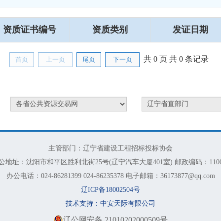
资质证书编号
资质类别
发证日期
共 0 页
共 0 条记录
首页
上一页
尾页
下一页
主管部门：辽宁省建设工程招标投标协会
公地址：沈阳市和平区胜利北街25号(辽宁汽车大厦401室) 邮政编码：1100
办公电话：024-86281399 024-86235378 电子邮箱：36173877@qq.com
辽ICP备18002504号
技术支持：中安天际有限公司
辽公网安备 21010202000509号