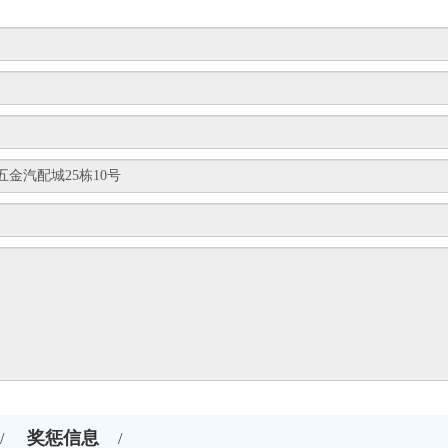
奖惩信息
/
/